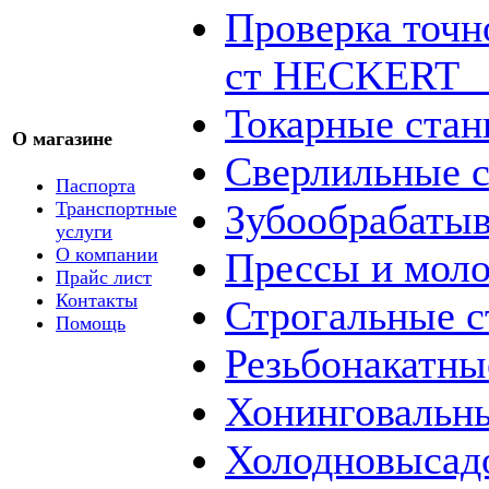
Проверка точн
ст HECKERT _
Токарные стан
О магазине
Сверлильные с
Паспорта
Зубообрабаты
Транспортные
услуги
О компании
Прессы и мол
Прайс лист
Контакты
Строгальные с
Помощь
Резьбонакатны
Хонинговальны
Холодновысад