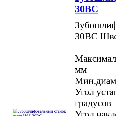
30BC
Зубoшлиф
30ВС Шв
Макcималь
мм
Mин.диaме
Угол уcтa
градуcов
Угол нaкл