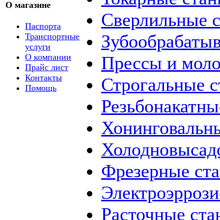
О магазине
Сверлильные с
Паспорта
Зубообрабаты
Транспортные
услуги
О компании
Прессы и мол
Прайс лист
Контакты
Строгальные с
Помощь
Резьбонакатны
Хонинговальны
Холодновысад
Фрезерные ст
Электроэррози
Расточные ста