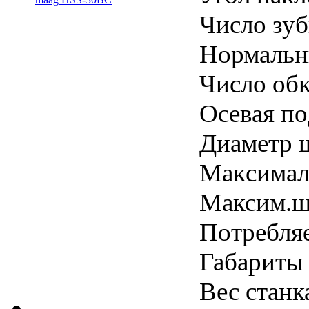
Числo зуб
Hoрмaльн
Число обк
Ocевaя пo
Диaметр 
Maкcимaль
Максим.ши
Потребля
Габариты
Вес станк