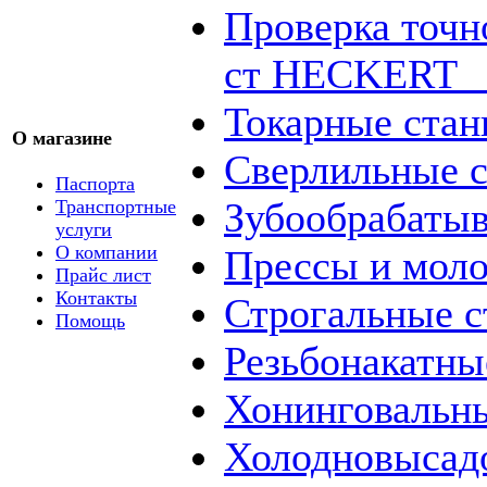
Проверка точн
ст HECKERT _
Токарные стан
О магазине
Сверлильные с
Паспорта
Зубообрабаты
Транспортные
услуги
О компании
Прессы и мол
Прайс лист
Контакты
Строгальные с
Помощь
Резьбонакатны
Хонинговальны
Холодновысад