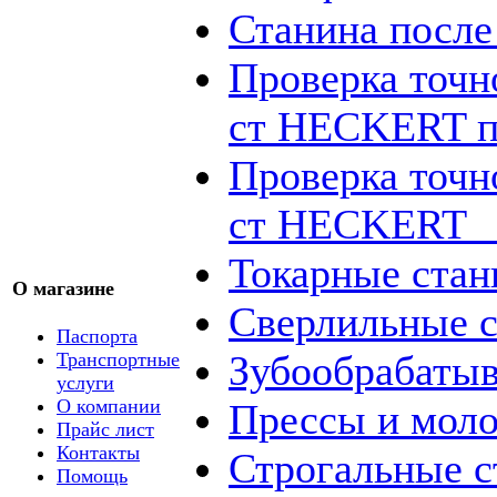
Станина посл
Проверка точн
ст HECKERT п
Проверка точн
ст HECKERT _
Токарные стан
О магазине
Сверлильные с
Паспорта
Зубообрабаты
Транспортные
услуги
О компании
Прессы и мол
Прайс лист
Контакты
Строгальные с
Помощь