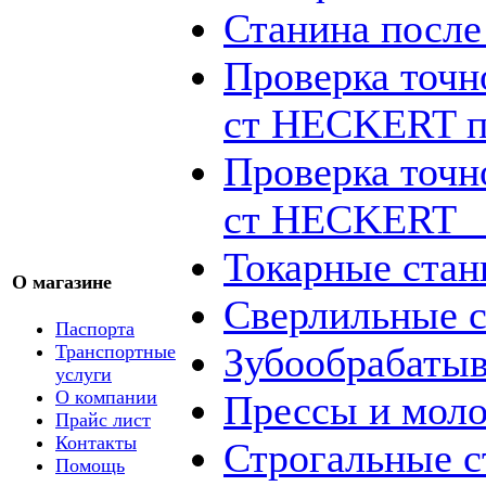
Станина посл
Проверка точн
ст HECKERT п
Проверка точн
ст HECKERT _
Токарные стан
О магазине
Сверлильные с
Паспорта
Зубообрабаты
Транспортные
услуги
О компании
Прессы и мол
Прайс лист
Контакты
Строгальные с
Помощь