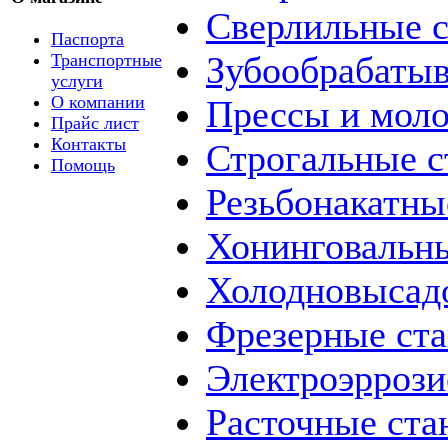
Сверлильные с
Паспорта
Зубообрабаты
Транспортные
услуги
О компании
Прессы и мол
Прайс лист
Контакты
Строгальные с
Помощь
Резьбонакатны
Хонинговальны
Холодновысад
Фрезерные ст
Электроэррози
Расточные ста