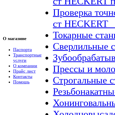
ст HECKERT п
Проверка точн
ст HECKERT _
Токарные стан
О магазине
Сверлильные с
Паспорта
Зубообрабаты
Транспортные
услуги
О компании
Прессы и мол
Прайс лист
Контакты
Строгальные с
Помощь
Резьбонакатны
Хонинговальны
Холодновысад