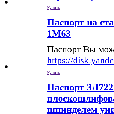
Купить
Паспорт на ст
1М63
Паспорт Вы може
https://disk.yan
Купить
Паспорт 3Л722
плоскошлифов
шпинделем ун