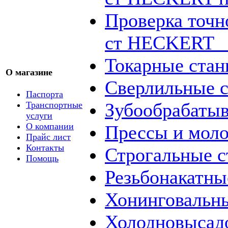
Проверка точн
ст HECKERT _
Токарные стан
О магазине
Сверлильные с
Паспорта
Зубообрабаты
Транспортные
услуги
О компании
Прессы и мол
Прайс лист
Контакты
Строгальные с
Помощь
Резьбонакатны
Хонинговальны
Холодновысад