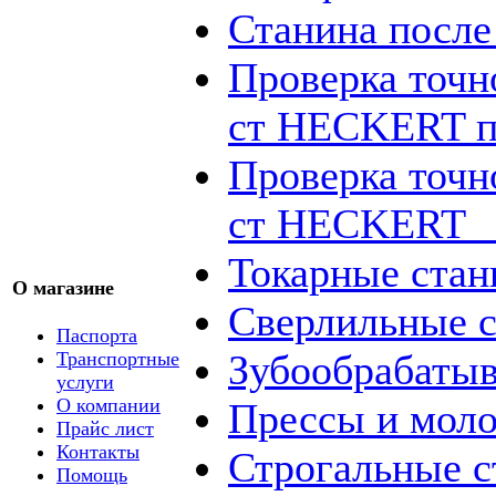
Станина посл
Проверка точн
ст HECKERT п
Проверка точн
ст HECKERT _
Токарные стан
О магазине
Сверлильные с
Паспорта
Зубообрабаты
Транспортные
услуги
О компании
Прессы и мол
Прайс лист
Контакты
Строгальные с
Помощь