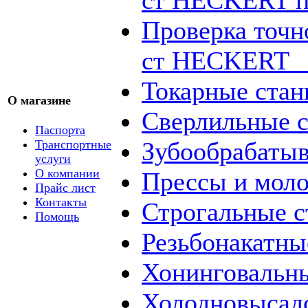
Проверка точн
ст HECKERT _
Токарные стан
О магазине
Сверлильные с
Паспорта
Зубообрабаты
Транспортные
услуги
О компании
Прессы и мол
Прайс лист
Контакты
Строгальные с
Помощь
Резьбонакатны
Хонинговальны
Холодновысад