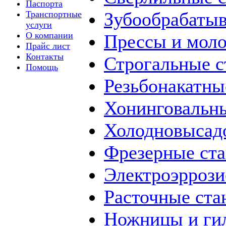
Паспорта
Зубообрабаты
Транспортные
услуги
О компании
Прессы и мол
Прайс лист
Контакты
Строгальные с
Помощь
Резьбонакатны
Хонинговальны
Холодновысад
Фрезерные ст
Электроэррози
Расточные ста
Ножницы и ги