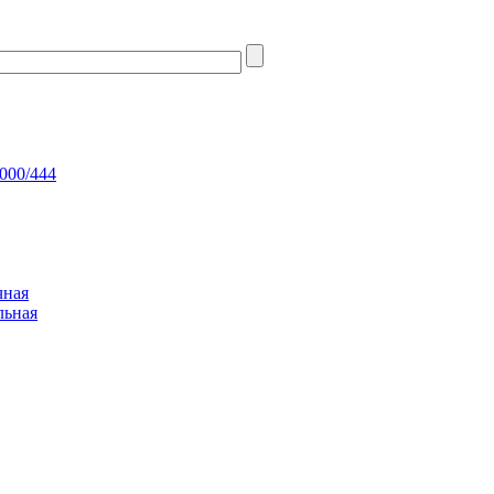
000/444
чная
льная