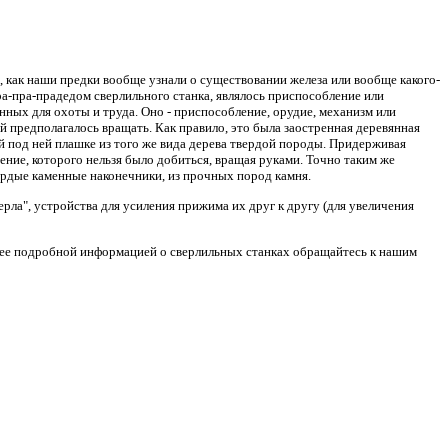
о, как наши предки вообще узнали о существовании железа или вообще какого-
пра-пра-прадедом сверлильного станка, являлось приспособление или
нных для охоты и труда. Оно - приспособление, орудие, механизм или
 предполагалось вращать. Как правило, это была заостренная деревянная
ей под ней плашке из того же вида дерева твердой породы. Придерживая
ение, которого нельзя было добиться, вращая руками. Точно таким же
вёрдые каменные наконечники, из прочных пород камня.
ла", устройства для усиления прижима их друг к другу (для увеличения
олее подробной информацией о сверлильных станках обращайтесь к нашим