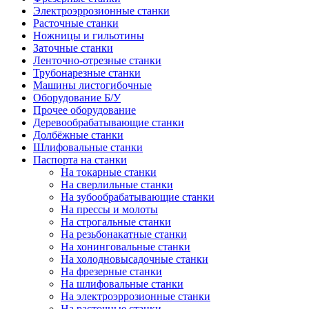
Электроэррозионные станки
Расточные станки
Ножницы и гильотины
Заточные станки
Ленточно-отрезные станки
Трубонарезные станки
Машины листогибочные
Оборудование Б/У
Прочее оборудование
Деревообрабатывающие станки
Долбёжные станки
Шлифовальные станки
Паспорта на станки
На токарные станки
На сверлильные станки
На зубообрабатывающие станки
На прессы и молоты
На строгальные станки
На резьбонакатные станки
На хонинговальные станки
На холодновысадочные станки
На фрезерные станки
На шлифовальные станки
На электроэррозионные станки
На расточные станки