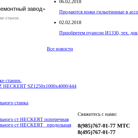
06.02.2018
емонтный завод»
Продаются ножи гильотинные в асс
е станок.
02.02.2018
Приобретем пуансон И1330, тех. до
Все новости
ке станин.
Z HECKERT SZ1250x1000x4000/444
ьного станка
Свяжитесь с нами:
льного ст HECKERT поперечная
льного ст HECKERT _продольная
8(985)767-01-77 МТС
8(495)767-01-77