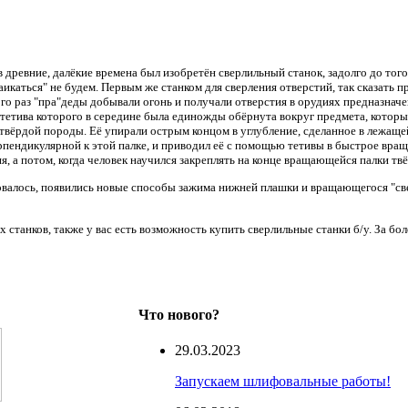
 древние, далёкие времена был изобретён сверлильный станок, задолго до тог
аикаться" не будем. Первым же станком для сверления отверстий, так сказать 
о раз "пра"деды добывали огонь и получали отверстия в орудиях предназначе
тетива которого в середине была единожды обёрнута вокруг предмета, который
ло твёрдой породы. Её упирали острым концом в углубление, сделанное в лежащ
ерпендикулярной к этой палке, и приводил её с помощью тетивы в быстрое вращ
я, а потом, когда человек научился закреплять на конце вращающейся палки т
алось, появились новые способы зажима нижней плашки и вращающегося "свер
станков, также у вас есть возможность купить сверлильные станки б/у. За б
Что нового?
29.03.2023
Запускаем шлифовальные работы!