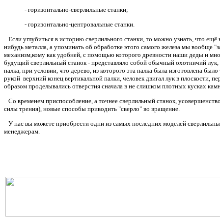
- горизонтально-сверлильные станки;
- горизонтально-центровальные станки.
Если углубиться в историю сверлильного станки, то можно узнать, что ещё в
нибудь металла, а упоминать об обработке этого самого железа мы вообще "з
механизм,кому как удобней, с помощью которого древности наши деды и мног
будущий сверлильный станок - представляло собой обычный охотничий лук, 
палка, при условии, что дерево, из которого эта палка была изготовлена бы
рукой верхний конец вертикальной палки, человек двигал лук в плоскости, п
образом проделывались отверстия сначала в не слишком плотных кусках камн
Со временем приспособление, а точнее сверлильный станок, усовершенствов
силы трения), новые способы приводить "сверло" во вращение.
У нас вы можете приобрести одни из самых последних моделей сверлильных 
менеджерам.