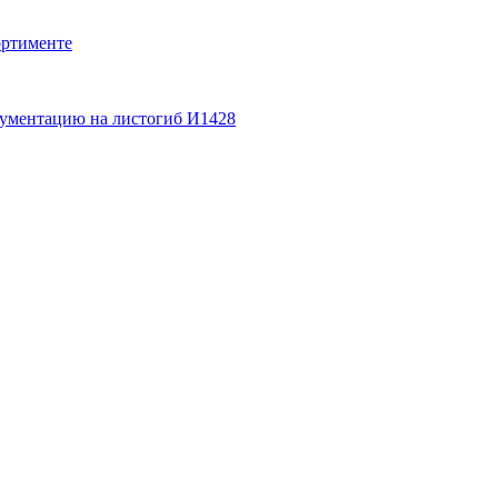
ортименте
кументацию на листогиб И1428