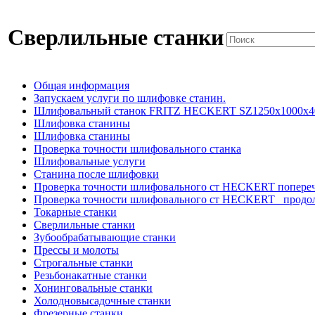
Сверлильные станки
Общая информация
Запускаем услуги по шлифовке станин.
Шлифовальный станок FRITZ HECKERT SZ1250x1000x4
Шлифовка станины
Шлифовка станины
Проверка точности шлифовального станка
Шлифовальные услуги
Станина после шлифовки
Проверка точности шлифовального ст HECKERT попере
Проверка точности шлифовального ст HECKERT _продо
Токарные станки
Сверлильные станки
Зубообрабатывающие станки
Прессы и молоты
Строгальные станки
Резьбонакатные станки
Хонинговальные станки
Холодновысадочные станки
Фрезерные станки