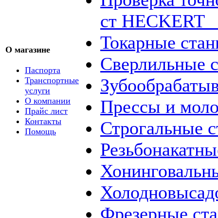
ст HECKERT _
Токарные стан
О магазине
Сверлильные с
Паспорта
Зубообрабаты
Транспортные
услуги
О компании
Прессы и мол
Прайс лист
Контакты
Строгальные с
Помощь
Резьбонакатны
Хонинговальны
Холодновысад
Фрезерные ст