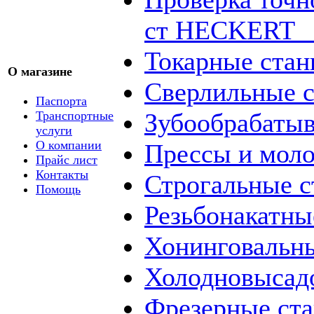
ст HECKERT _
Токарные стан
О магазине
Сверлильные с
Паспорта
Зубообрабаты
Транспортные
услуги
О компании
Прессы и мол
Прайс лист
Контакты
Строгальные с
Помощь
Резьбонакатны
Хонинговальны
Холодновысад
Фрезерные ст