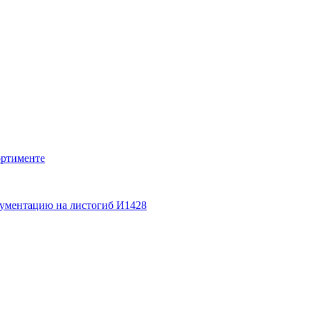
ортименте
кументацию на листогиб И1428