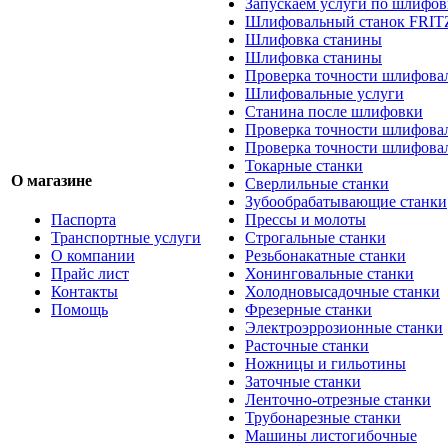
Запускаем услуги по шлифов
Шлифовальный станок FRIT
Шлифовка станины
Шлифовка станины
Проверка точности шлифовал
Шлифовальные услуги
Станина после шлифовки
Проверка точности шлифова
Проверка точности шлифова
Токарные станки
О магазине
Сверлильные станки
Зубообрабатывающие станки
Паспорта
Прессы и молоты
Транспортные услуги
Строгальные станки
О компании
Резьбонакатные станки
Прайс лист
Хонинговальные станки
Контакты
Холодновысадочные станки
Помощь
Фрезерные станки
Электроэррозионные станки
Расточные станки
Ножницы и гильотины
Заточные станки
Ленточно-отрезные станки
Трубонарезные станки
Машины листогибочные