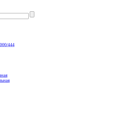
000/444
чная
льная