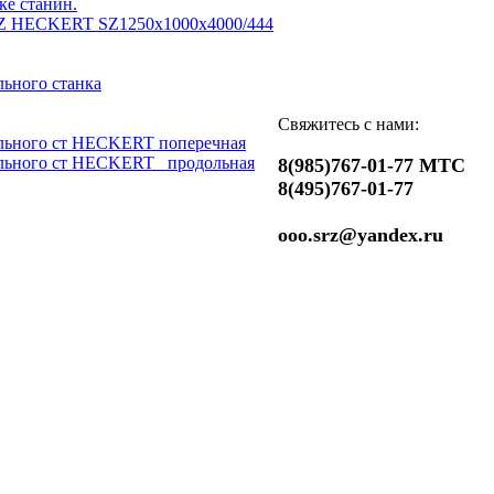
ке станин.
Z HECKERT SZ1250x1000x4000/444
ьного станка
Свяжитесь с нами:
льного ст HECKERT поперечная
льного ст HECKERT _продольная
8(985)767-01-77 МТС
8(495)767-01-77
ooo.srz@yandex.ru