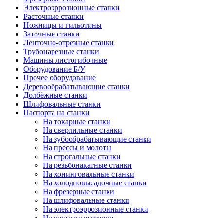
Электроэррозионные станки
Расточные станки
Ножницы и гильотины
Заточные станки
Ленточно-отрезные станки
Трубонарезные станки
Машины листогибочные
Оборудование Б/У
Прочее оборудование
Деревообрабатывающие станки
Долбёжные станки
Шлифовальные станки
Паспорта на станки
На токарные станки
На сверлильные станки
На зубообрабатывающие станки
На прессы и молоты
На строгальные станки
На резьбонакатные станки
На хонинговальные станки
На холодновысадочные станки
На фрезерные станки
На шлифовальные станки
На электроэррозионные станки
На расточные станки