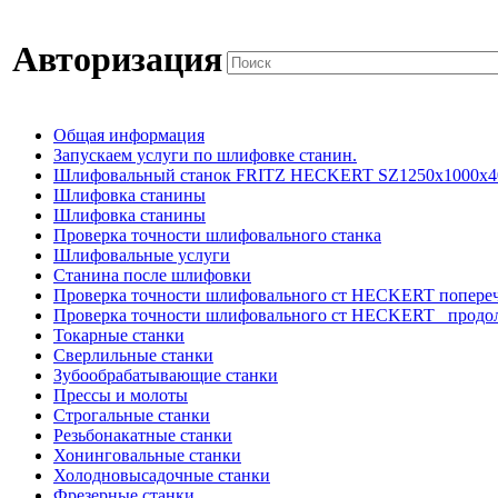
Авторизация
Общая информация
Запускаем услуги по шлифовке станин.
Шлифовальный станок FRITZ HECKERT SZ1250x1000x4
Шлифовка станины
Шлифовка станины
Проверка точности шлифовального станка
Шлифовальные услуги
Станина после шлифовки
Проверка точности шлифовального ст HECKERT попере
Проверка точности шлифовального ст HECKERT _продо
Токарные станки
Сверлильные станки
Зубообрабатывающие станки
Прессы и молоты
Строгальные станки
Резьбонакатные станки
Хонинговальные станки
Холодновысадочные станки
Фрезерные станки