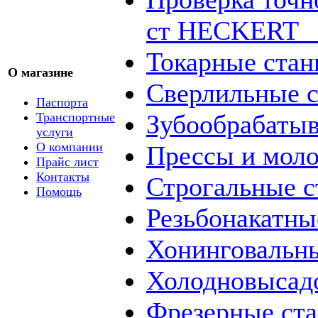
ст HECKERT _
Токарные стан
О магазине
Сверлильные с
Паспорта
Зубообрабаты
Транспортные
услуги
О компании
Прессы и мол
Прайс лист
Контакты
Строгальные с
Помощь
Резьбонакатны
Хонинговальны
Холодновысад
Фрезерные ст