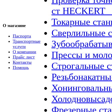
ст HECKERT _
Токарные стан
О магазине
Сверлильные с
Паспорта
Зубообрабаты
Транспортные
услуги
О компании
Прессы и мол
Прайс лист
Контакты
Строгальные с
Помощь
Резьбонакатны
Хонинговальны
Холодновысад
Фрезерные ст