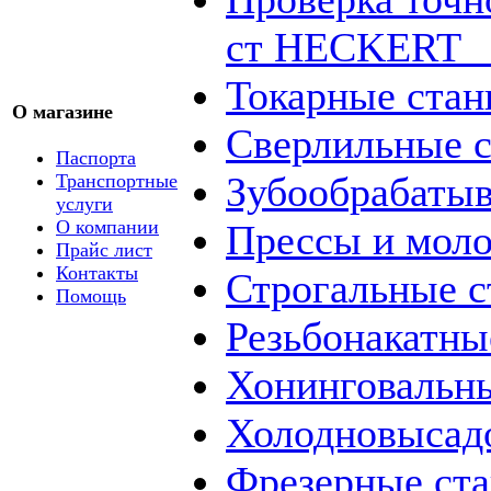
ст HECKERT _
Токарные стан
О магазине
Сверлильные с
Паспорта
Зубообрабаты
Транспортные
услуги
О компании
Прессы и мол
Прайс лист
Контакты
Строгальные с
Помощь
Резьбонакатны
Хонинговальны
Холодновысад
Фрезерные ст