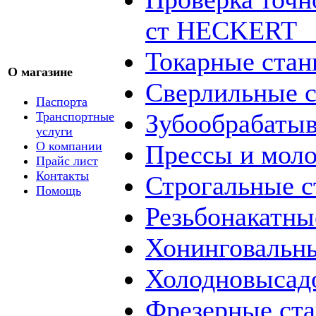
ст HECKERT _
Токарные стан
О магазине
Сверлильные с
Паспорта
Зубообрабаты
Транспортные
услуги
О компании
Прессы и мол
Прайс лист
Контакты
Строгальные с
Помощь
Резьбонакатны
Хонинговальны
Холодновысад
Фрезерные ст