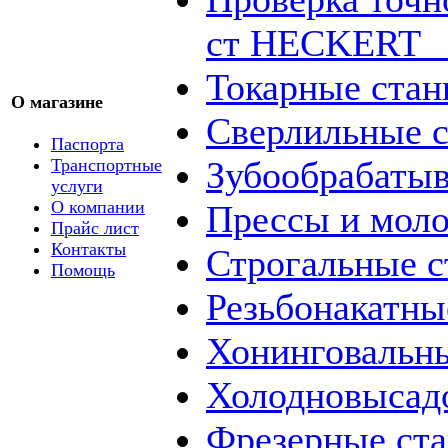
ст HECKERT _
Токарные стан
О магазине
Сверлильные с
Паспорта
Зубообрабаты
Транспортные
услуги
О компании
Прессы и мол
Прайс лист
Контакты
Строгальные с
Помощь
Резьбонакатны
Хонинговальны
Холодновысад
Фрезерные ст