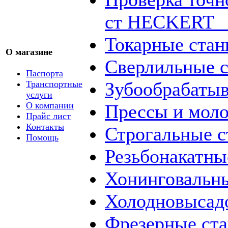
ст HECKERT _
Токарные стан
О магазине
Сверлильные с
Паспорта
Зубообрабаты
Транспортные
услуги
О компании
Прессы и мол
Прайс лист
Контакты
Строгальные с
Помощь
Резьбонакатны
Хонинговальны
Холодновысад
Фрезерные ст