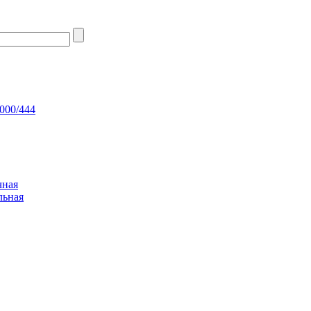
000/444
чная
льная