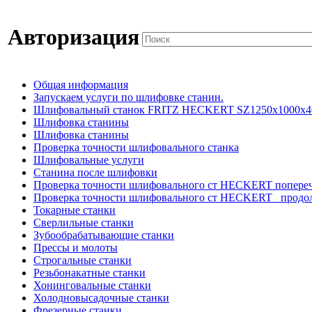
Авторизация
Общая информация
Запускаем услуги по шлифовке станин.
Шлифовальный станок FRITZ HECKERT SZ1250x1000x4
Шлифовка станины
Шлифовка станины
Проверка точности шлифовального станка
Шлифовальные услуги
Станина после шлифовки
Проверка точности шлифовального ст HECKERT попере
Проверка точности шлифовального ст HECKERT _продо
Токарные станки
Сверлильные станки
Зубообрабатывающие станки
Прессы и молоты
Строгальные станки
Резьбонакатные станки
Хонинговальные станки
Холодновысадочные станки
Фрезерные станки