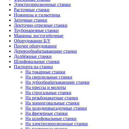
Электроэррозионные станки
Расточные станки
Ножницы и гильотины
Заточные станки
Ленточно-отрезные станки
Трубонарезные станки
Машины листогибочные
Оборудование Б/У
Прочее оборудование
Деревообрабатывающие станки
Долбёжные станки
Шлифовальные станки
Паспорта на станки
На токарные станки
На сверлильные станки
На зубообрабатывающие станки
На прессы и молоты
На строгальные станки
На резьбонакатные станки
На хонинговальные станки
На холодновысадочные станки
На фрезерные станки
На шлифовальные станки
На электроэррозионные станки
На расточные станки