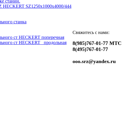
ке станин.
Z HECKERT SZ1250x1000x4000/444
ьного станка
Свяжитесь с нами:
льного ст HECKERT поперечная
льного ст HECKERT _продольная
8(985)767-01-77 МТС
8(495)767-01-77
ooo.srz@yandex.ru