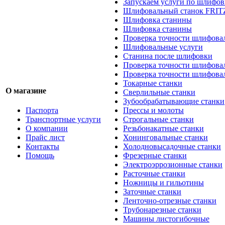
Запускаем услуги по шлифов
Шлифовальный станок FRIT
Шлифовка станины
Шлифовка станины
Проверка точности шлифовал
Шлифовальные услуги
Станина после шлифовки
Проверка точности шлифова
Проверка точности шлифова
Токарные станки
О магазине
Сверлильные станки
Зубообрабатывающие станки
Паспорта
Прессы и молоты
Транспортные услуги
Строгальные станки
О компании
Резьбонакатные станки
Прайс лист
Хонинговальные станки
Контакты
Холодновысадочные станки
Помощь
Фрезерные станки
Электроэррозионные станки
Расточные станки
Ножницы и гильотины
Заточные станки
Ленточно-отрезные станки
Трубонарезные станки
Машины листогибочные