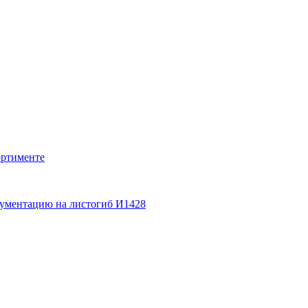
ортименте
кументацию на листогиб И1428