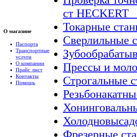
ст HECKERT _
Токарные стан
О магазине
Сверлильные с
Паспорта
Зубообрабаты
Транспортные
услуги
О компании
Прессы и мол
Прайс лист
Контакты
Строгальные с
Помощь
Резьбонакатны
Хонинговальны
Холодновысад
Фрезерные ст