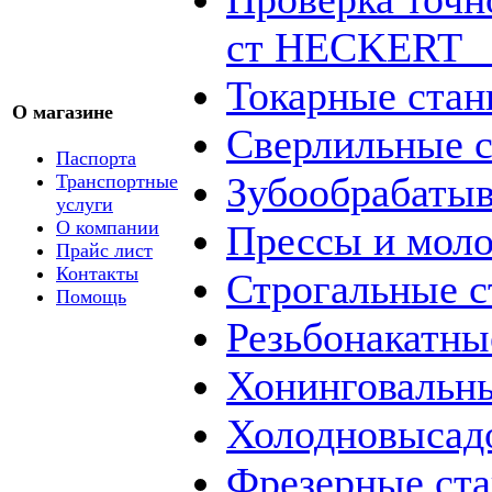
ст HECKERT _
Токарные стан
О магазине
Сверлильные с
Паспорта
Зубообрабаты
Транспортные
услуги
О компании
Прессы и мол
Прайс лист
Контакты
Строгальные с
Помощь
Резьбонакатны
Хонинговальны
Холодновысад
Фрезерные ст