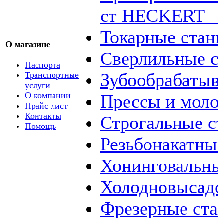
ст HECKERT _
Токарные стан
О магазине
Сверлильные с
Паспорта
Зубообрабаты
Транспортные
услуги
О компании
Прессы и мол
Прайс лист
Контакты
Строгальные с
Помощь
Резьбонакатны
Хонинговальны
Холодновысад
Фрезерные ст