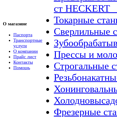
ст HECKERT _
Токарные стан
О магазине
Сверлильные с
Паспорта
Зубообрабаты
Транспортные
услуги
О компании
Прессы и мол
Прайс лист
Контакты
Строгальные с
Помощь
Резьбонакатны
Хонинговальны
Холодновысад
Фрезерные ст