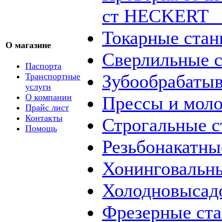
ст HECKERT _
Токарные стан
О магазине
Сверлильные с
Паспорта
Зубообрабаты
Транспортные
услуги
О компании
Прессы и мол
Прайс лист
Контакты
Строгальные с
Помощь
Резьбонакатны
Хонинговальны
Холодновысад
Фрезерные ст