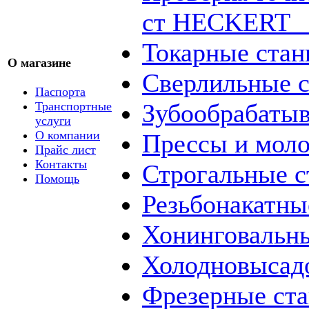
ст HECKERT _
Токарные стан
О магазине
Сверлильные с
Паспорта
Зубообрабаты
Транспортные
услуги
О компании
Прессы и мол
Прайс лист
Контакты
Строгальные с
Помощь
Резьбонакатны
Хонинговальны
Холодновысад
Фрезерные ст