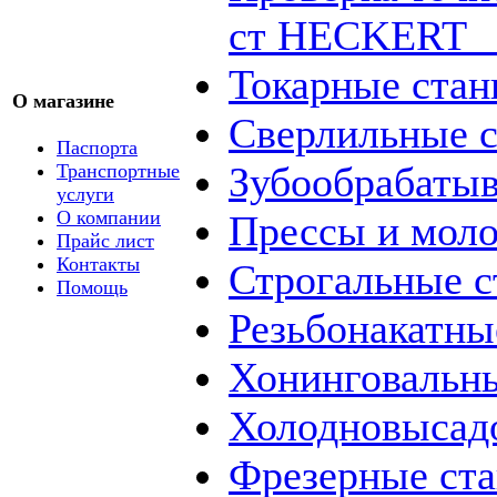
ст HECKERT _
Токарные стан
О магазине
Сверлильные с
Паспорта
Зубообрабаты
Транспортные
услуги
О компании
Прессы и мол
Прайс лист
Контакты
Строгальные с
Помощь
Резьбонакатны
Хонинговальны
Холодновысад
Фрезерные ст