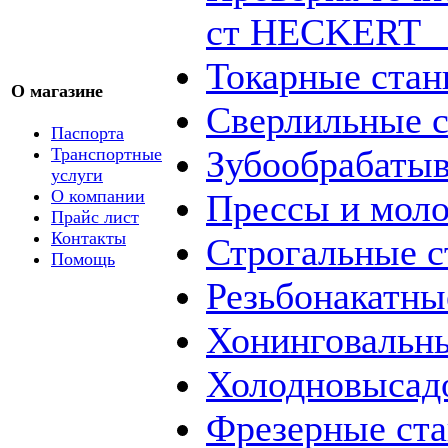
ст HECKERT _
Токарные стан
О магазине
Сверлильные с
Паспорта
Зубообрабаты
Транспортные
услуги
О компании
Прессы и мол
Прайс лист
Контакты
Строгальные с
Помощь
Резьбонакатны
Хонинговальны
Холодновысад
Фрезерные ст