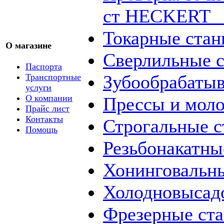
ст HECKERT _
Токарные стан
О магазине
Сверлильные с
Паспорта
Зубообрабаты
Транспортные
услуги
О компании
Прессы и мол
Прайс лист
Контакты
Строгальные с
Помощь
Резьбонакатны
Хонинговальны
Холодновысад
Фрезерные ст