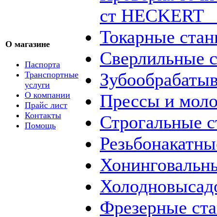
ст HECKERT _
Токарные стан
О магазине
Сверлильные с
Паспорта
Зубообрабаты
Транспортные
услуги
О компании
Прессы и мол
Прайс лист
Контакты
Строгальные с
Помощь
Резьбонакатны
Хонинговальны
Холодновысад
Фрезерные ст