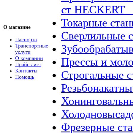
ст HECKERT _
Токарные стан
О магазине
Сверлильные с
Паспорта
Зубообрабаты
Транспортные
услуги
О компании
Прессы и мол
Прайс лист
Контакты
Строгальные с
Помощь
Резьбонакатны
Хонинговальны
Холодновысад
Фрезерные ст