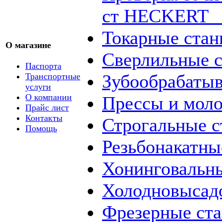
ст HECKERT _
Токарные стан
О магазине
Сверлильные с
Паспорта
Зубообрабаты
Транспортные
услуги
О компании
Прессы и мол
Прайс лист
Контакты
Строгальные с
Помощь
Резьбонакатны
Хонинговальны
Холодновысад
Фрезерные ст