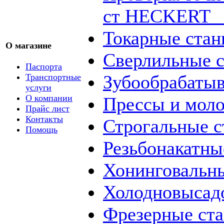
ст HECKERT _
Токарные стан
О магазине
Сверлильные с
Паспорта
Зубообрабаты
Транспортные
услуги
О компании
Прессы и мол
Прайс лист
Контакты
Строгальные с
Помощь
Резьбонакатны
Хонинговальны
Холодновысад
Фрезерные ст