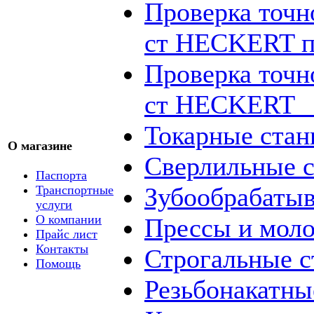
Проверка точн
ст HECKERT п
Проверка точн
ст HECKERT _
Токарные стан
О магазине
Сверлильные с
Паспорта
Зубообрабаты
Транспортные
услуги
О компании
Прессы и мол
Прайс лист
Контакты
Строгальные с
Помощь
Резьбонакатны