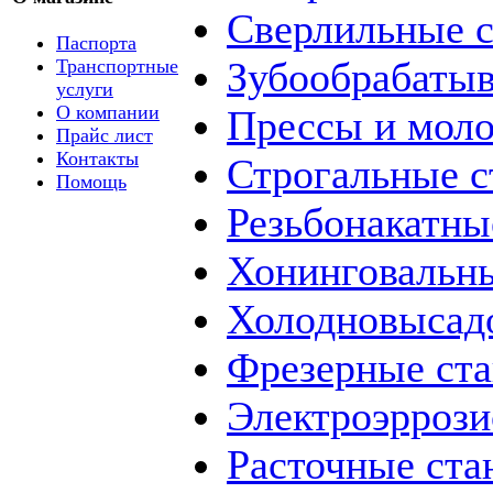
Сверлильные с
Паспорта
Зубообрабаты
Транспортные
услуги
О компании
Прессы и мол
Прайс лист
Контакты
Строгальные с
Помощь
Резьбонакатны
Хонинговальны
Холодновысад
Фрезерные ст
Электроэррози
Расточные ста